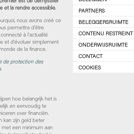
 premier est de démystifier
ce et la rendre accessible.
PARTNERS
ourquoi, nous avons créé ce
BELEGGERSRUIMTE
 vous permettra d'être
CONTENU RESTREINT
 connecté à l'actualité
re et d'évoluer simplement
ONDERWIJSRUIMTE
monde de la finance.
CONTACT
e de protection des
COOKIES
s
ijpen hoe belangrijk het is
lijk en eenvoudig te
ceren over financiën.
 kan zijn geld beter
 met een minimum aan