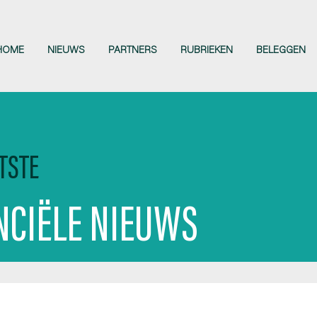
HOME
NIEUWS
PARTNERS
RUBRIEKEN
BELEGGEN
TSTE
NCIËLE NIEUWS