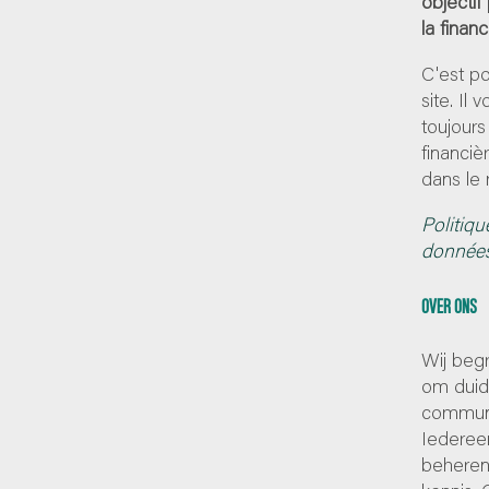
objectif
la finan
C'est p
site. Il
toujours
financiè
dans le 
Politiqu
donnée
OVER ONS
Wij begr
om duide
communi
Iedereen
beheren