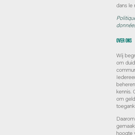
dans le 
Politiqu
donnée
OVER ONS
Wij begr
om duide
communi
Iedereen
beheren
kennis. 
om geld
toeganke
Daarom 
gemaakt
hoogte v