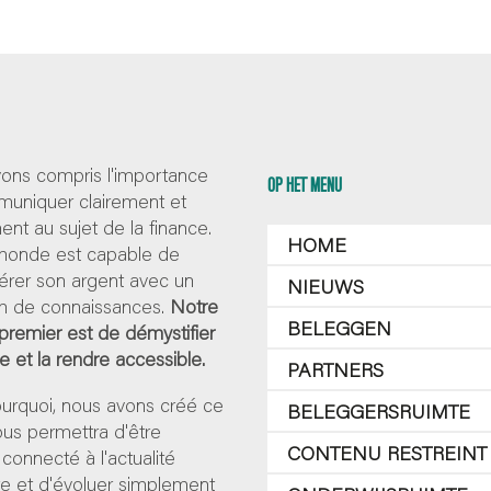
ons compris l'importance
OP HET MENU
uniquer clairement et
nt au sujet de la finance.
HOME
 monde est capable de
érer son argent avec un
NIEUWS
 de connaissances.
Notre
BELEGGEN
 premier est de démystifier
ce et la rendre accessible.
PARTNERS
ourquoi, nous avons créé ce
BELEGGERSRUIMTE
 vous permettra d'être
CONTENU RESTREINT
 connecté à l'actualité
re et d'évoluer simplement