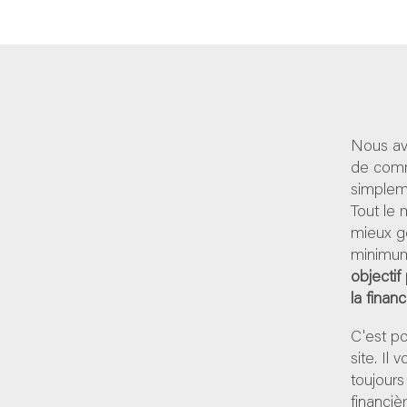
Nous av
de comm
simpleme
Tout le
mieux g
minimum
objectif
la finan
C'est p
site. Il
toujours
financiè