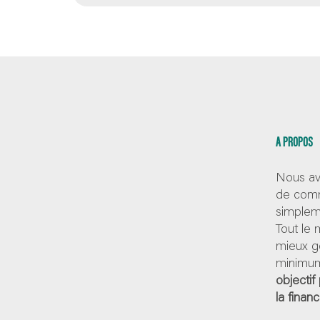
A PROPOS
Nous av
de comm
simpleme
Tout le
mieux g
minimum
objectif
la finan