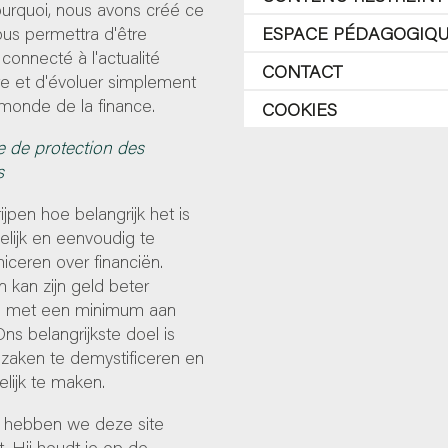
ourquoi, nous avons créé ce
 vous permettra d'être
ESPACE PÉDAGOGIQ
 connecté à l'actualité
CONTACT
re et d'évoluer simplement
monde de la finance.
COOKIES
e de protection des
s
ijpen hoe belangrijk het is
lijk en eenvoudig te
ceren over financiën.
 kan zijn geld beter
 met een minimum aan
Ons belangrijkste doel is
zaken te demystificeren en
lijk te maken.
hebben we deze site
. Hij houdt je op de