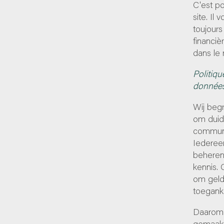
C'est p
site. Il
toujours
financiè
dans le 
Politiqu
donnée
Wij begr
om duide
communi
Iedereen
beheren
kennis. 
om geld
toeganke
Daarom 
gemaakt