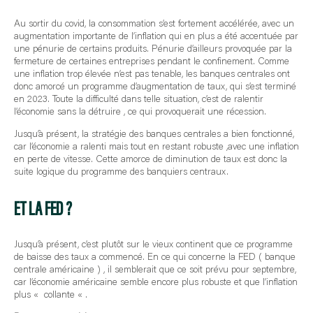
Au sortir du covid, la consommation s’est fortement accélérée, avec un
augmentation importante de l’inflation qui en plus a été accentuée par
une pénurie de certains produits. Pénurie d’ailleurs provoquée par la
fermeture de certaines entreprises pendant le confinement. Comme
une inflation trop élevée n’est pas tenable, les banques centrales ont
donc amorcé un programme d’augmentation de taux, qui s’est terminé
en 2023. Toute la difficulté dans telle situation, c’est de ralentir
l’économie sans la détruire , ce qui provoquerait une récession.
Jusqu’à présent, la stratégie des banques centrales a bien fonctionné,
car l’économie a ralenti mais tout en restant robuste ,avec une inflation
en perte de vitesse. Cette amorce de diminution de taux est donc la
suite logique du programme des banquiers centraux.
ET LA FED ?
Jusqu’à présent, c’est plutôt sur le vieux continent que ce programme
de baisse des taux a commencé. En ce qui concerne la FED ( banque
centrale américaine ) , il semblerait que ce soit prévu pour septembre,
car l’économie américaine semble encore plus robuste et que l’inflation
plus « collante « .