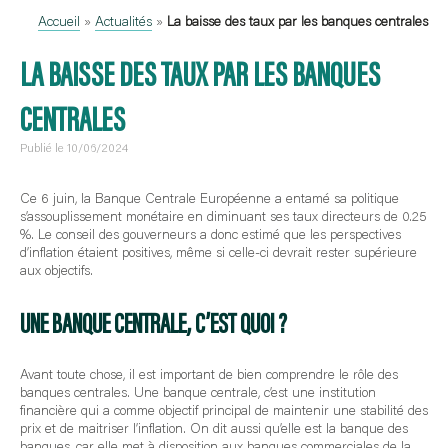
Accueil
»
Actualités
»
La baisse des taux par les banques centrales
LA BAISSE DES TAUX PAR LES BANQUES
CENTRALES
Publié le 10/06/2024
Ce 6 juin, la Banque Centrale Européenne a entamé sa politique
s’assouplissement monétaire en diminuant ses taux directeurs de 0.25
%. Le conseil des gouverneurs a donc estimé que les perspectives
d’inflation étaient positives, même si celle-ci devrait rester supérieure
aux objectifs.
UNE BANQUE CENTRALE, C’EST QUOI ?
Avant toute chose, il est important de bien comprendre le rôle des
banques centrales. Une banque centrale, c’est une institution
financière qui a comme objectif principal de maintenir une stabilité des
prix et de maitriser l’inflation. On dit aussi qu’elle est la banque des
banques, car elle met à disposition aux banques commerciales de la