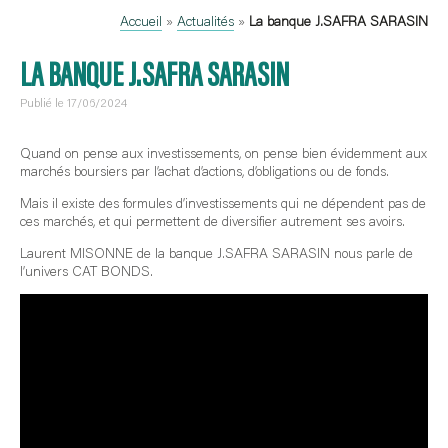
Accueil
»
Actualités
»
La banque J.SAFRA SARASIN
LA BANQUE J.SAFRA SARASIN
Publié le 17/06/2024
Quand on pense aux investissements, on pense bien évidemment aux
marchés boursiers par l’achat d’actions, d’obligations ou de fonds.
Mais il existe des formules d’investissements qui ne dépendent pas de
ces marchés, et qui permettent de diversifier autrement ses avoirs.
Laurent MISONNE de la banque J.SAFRA SARASIN nous parle de
l’univers CAT BONDS.