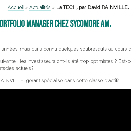
Accueil
»
Actualités
»
La TECH, par David RAINVILLE,
D PORTFOLIO MANAGER CHEZ SYCOMORE AM.
 années, mais qui a connu quelques soubresauts au cours d
vante : les investisseurs ont-ils été trop optimistes ? Est-
tacles actuels?
INVILLE, gérant spécialisé dans cette classe d’actifs.