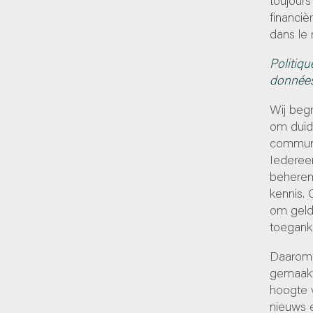
financiè
dans le 
Politiqu
donnée
Wij begr
om duide
communi
Iedereen
beheren
kennis. 
om geld
toeganke
Daarom 
gemaakt
hoogte v
nieuws 