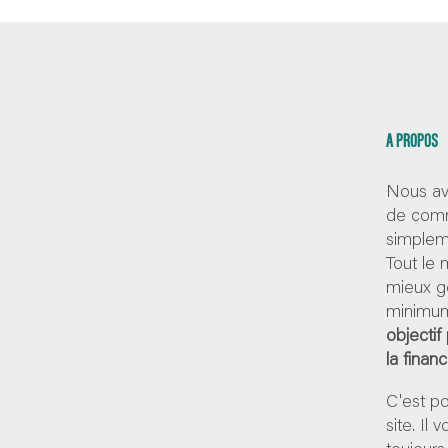
A PROPOS
Nous av
de comm
simpleme
Tout le
mieux g
minimum
objectif
la finan
C'est p
site. Il
toujours