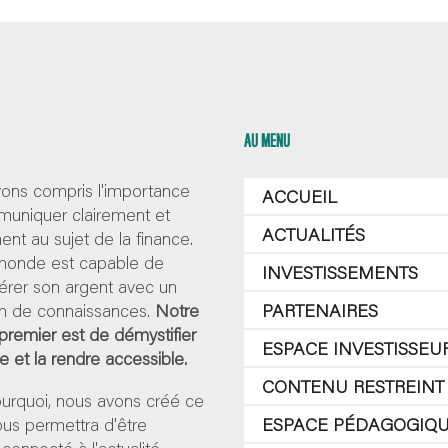
AU MENU
ons compris l'importance
ACCUEIL
uniquer clairement et
ACTUALITÉS
nt au sujet de la finance.
 monde est capable de
INVESTISSEMENTS
érer son argent avec un
 de connaissances.
Notre
PARTENAIRES
 premier est de démystifier
ESPACE INVESTISSEU
ce et la rendre accessible.
CONTENU RESTREINT
ourquoi, nous avons créé ce
 vous permettra d'être
ESPACE PÉDAGOGIQ
 connecté à l'actualité