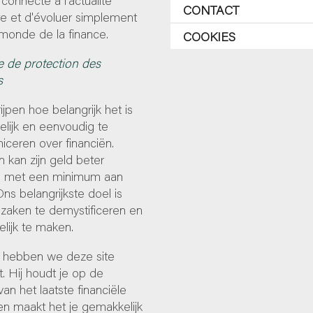
CONTACT
re et d'évoluer simplement
monde de la finance.
COOKIES
e de protection des
s
ijpen hoe belangrijk het is
lijk en eenvoudig te
ceren over financiën.
 kan zijn geld beter
 met een minimum aan
Ons belangrijkste doel is
zaken te demystificeren en
lijk te maken.
hebben we deze site
. Hij houdt je op de
an het laatste financiële
en maakt het je gemakkelijk