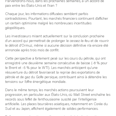
Parviendrons-nous, dans les prochaines semaines, à un accord de
paix entre les États-Unis et l’Iran ?
Chaque jour, les informations diffusées semblent parfois
contradictoires. Pourtant, les marchés financiers continuent d’afficher
un certain optimisme malgré les nombreuses incertitudes
géopolitiques.
Les investisseurs misent actuellement sur la conclusion prochaine
d’un accord qui permettrait de prolonger le cessez-le-feu et de rouvrir
le détroit d’Ormuz, même si aucune décision définitive n’a encore été
annoncée après trois mois de conflit.
Cette perspective a fortement pesé sur les cours du pétrole, qui ont
enregistré une deuxième semaine consécutive de baisse (-8 % pour
le Brent et -5 % pour le WTI). Les marchés anticipent qu’une
réouverture du détroit favoriserait la reprise des exportations de
pétrole et de gaz du Golfe persique, contribuant ainsi à détendre les
tensions sur l’offre énergétique mondiale.
Dans le même temps, les marchés actions poursuivent leur
progression, en particulier aux États-Unis, où Wall Street enchaîne les
records sous l’effet de l’enthousiasme suscité par l’intelligence
artificielle. Les places boursières asiatiques, notamment en Corée du
Sud et au Japon, affichent également de solides performances.