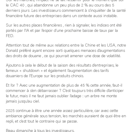
le CAC 40 , qui abandonne un peu plus de 2 % au cours des 5
derniers jours .Les investisseurs commencent à s’inquiéter de la santé
financière future des entreprises dans un contexte aussi instable.
Sur les autres places financières , rien à signaler, les indices ont été
portés par l’IA et par l’espoir d’une prochaine baisse de taux par la
FED.
Attention tout de même aux relations entre la Chine et les USA, notre
Donald préféré ayant encore sorti quelques menaces d’augmentations
des droits de douane , ce qui pourrait amener une dose de volatilité.
Ajoutons à cela le début de la saison des résultats d’entreprises, le
fameux « shutdown » et également l’augmentation des tarifs
douaniers de l’Europe sur les produits chinois.
Et l’or ? Avec une augmentation de plus de 45 % cette année, faut-il
commencer à s’en débarrasser ? C’est toujours très difficile d’anticiper
le futur, mais il ne faut jamais oublier l’adage : un arbre ne monte
jamais jusqu’au ciel.
2025 continue à être une année assez particulière, car avec cette
ambiance générale sous tension, les marchés auraient de quoi être en
repli, et c’est tout le contraire qui se passe.
Beau dimanche à tous les investisseurs.