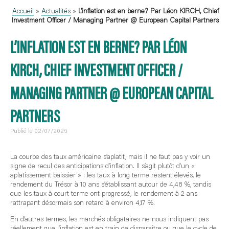
Accueil
»
Actualités
»
L’inflation est en berne? Par Léon KIRCH, Chief
Investment Officer / Managing Partner @ European Capital Partners
L’INFLATION EST EN BERNE? PAR LÉON
KIRCH, CHIEF INVESTMENT OFFICER /
MANAGING PARTNER @ EUROPEAN CAPITAL
PARTNERS
Publié le 02/07/2026
La courbe des taux américaine s’aplatit, mais il ne faut pas y voir un
signe de recul des anticipations d’inflation. Il s’agit plutôt d’un «
aplatissement baissier » : les taux à long terme restent élevés, le
rendement du Trésor à 10 ans s’établissant autour de 4,48 %, tandis
que les taux à court terme ont progressé, le rendement à 2 ans
rattrapant désormais son retard à environ 4,17 %.
En d’autres termes, les marchés obligataires ne nous indiquent pas
réellement que l’inflation est en train de disparaître ou que le cycle de