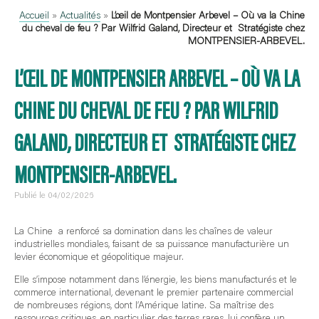
Accueil
»
Actualités
»
L’œil de Montpensier Arbevel – Où va la Chine
du cheval de feu ? Par Wilfrid Galand, Directeur et Stratégiste chez
MONTPENSIER-ARBEVEL.
L’ŒIL DE MONTPENSIER ARBEVEL – OÙ VA LA
CHINE DU CHEVAL DE FEU ? PAR WILFRID
GALAND, DIRECTEUR ET STRATÉGISTE CHEZ
MONTPENSIER-ARBEVEL.
Publié le 04/02/2026
La Chine a renforcé sa domination dans les chaînes de valeur
industrielles mondiales, faisant de sa puissance manufacturière un
levier économique et géopolitique majeur.
Elle s’impose notamment dans l’énergie, les biens manufacturés et le
commerce international, devenant le premier partenaire commercial
de nombreuses régions, dont l’Amérique latine. Sa maîtrise des
ressources critiques, en particulier des terres rares, lui confère un