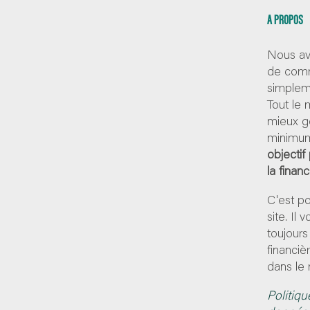
A PROPOS
Nous av
de comm
simpleme
Tout le
mieux g
minimum
objectif
la finan
C'est p
site. Il
toujours
financiè
dans le 
Politiqu