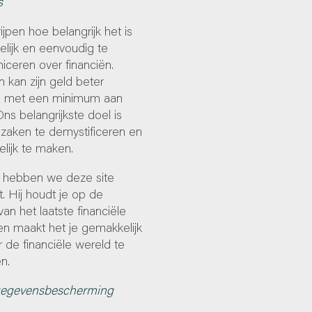
s
ijpen hoe belangrijk het is
lijk en eenvoudig te
ceren over financiën.
 kan zijn geld beter
 met een minimum aan
Ons belangrijkste doel is
zaken te demystificeren en
lijk te maken.
hebben we deze site
. Hij houdt je op de
an het laatste financiële
en maakt het je gemakkelijk
 de financiële wereld te
n.
gegevensbescherming