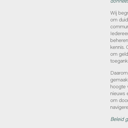
donnée
Wij begr
om duide
communi
Iedereen
beheren
kennis. 
om geld
toeganke
Daarom 
gemaakt
hoogte v
nieuws 
om door
navigere
Beleid 