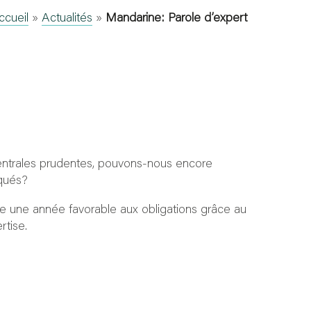
ccueil
»
Actualités
»
Mandarine: Parole d’expert
entrales prudentes, pouvons-nous encore
qués?
re une année favorable aux obligations grâce au
tise.