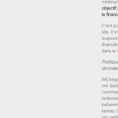
minimum
objectif
la finan
C'est p
site. Il
toujours
financiè
dans le 
Politiqu
donnée
Wij begr
om duide
communi
Iedereen
beheren
kennis. 
om geld