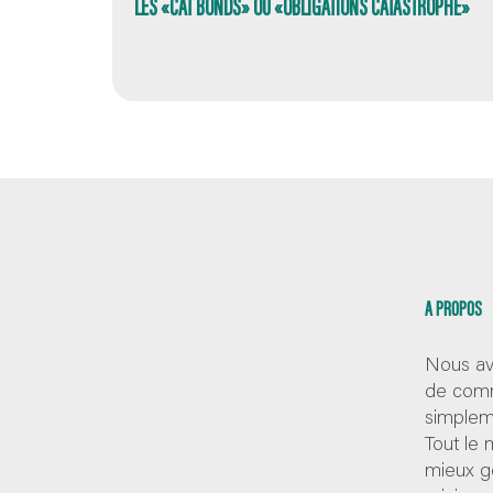
LES «CAT BONDS» OU «OBLIGATIONS CATASTROPHE»
A PROPOS
Nous av
de comm
simpleme
Tout le
mieux g