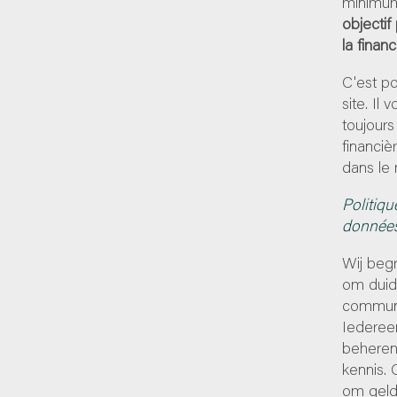
minimum
objectif
la finan
C'est p
site. Il
toujours
financiè
dans le 
Politiqu
donnée
Wij begr
om duide
communi
Iedereen
beheren
kennis. 
om geld