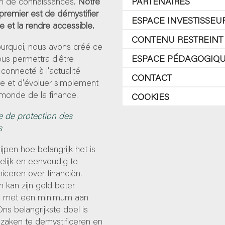
 de connaissances.
Notre
PARTENAIRES
 premier est de démystifier
ESPACE INVESTISSEU
ce et la rendre accessible.
CONTENU RESTREINT
ourquoi, nous avons créé ce
 vous permettra d'être
ESPACE PÉDAGOGIQ
 connecté à l'actualité
CONTACT
re et d'évoluer simplement
monde de la finance.
COOKIES
e de protection des
s
ijpen hoe belangrijk het is
lijk en eenvoudig te
ceren over financiën.
 kan zijn geld beter
 met een minimum aan
Ons belangrijkste doel is
zaken te demystificeren en