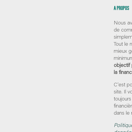
A PROPOS
Nous av
de comm
simpleme
Tout le
mieux g
minimum
objectif
la finan
C'est p
site. Il
toujours
financiè
dans le 
Politiqu