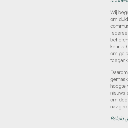
donnée
Wij begr
om duide
communi
Iedereen
beheren
kennis. 
om geld
toeganke
Daarom 
gemaakt
hoogte v
nieuws 
om door
navigere
Beleid 