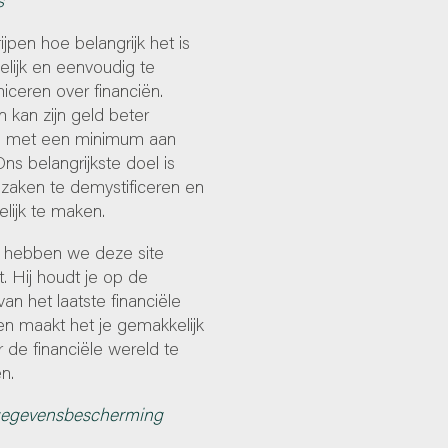
s
ijpen hoe belangrijk het is
lijk en eenvoudig te
ceren over financiën.
 kan zijn geld beter
 met een minimum aan
Ons belangrijkste doel is
zaken te demystificeren en
lijk te maken.
hebben we deze site
. Hij houdt je op de
an het laatste financiële
en maakt het je gemakkelijk
 de financiële wereld te
n.
gegevensbescherming