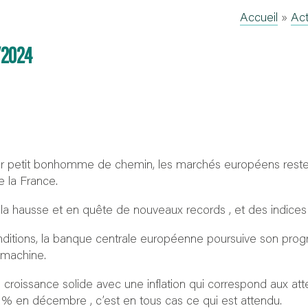
Accueil
»
Act
/2024
eur petit bonhomme de chemin, les marchés européens resten
e la France.
 la hausse et en quête de nouveaux records , et des indice
onditions, la banque centrale européenne poursuive son pr
 machine.
roissance solide avec une inflation qui correspond aux att
 % en décembre , c’est en tous cas ce qui est attendu.