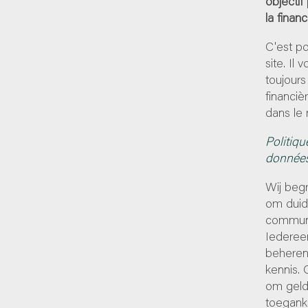
objectif
la finan
C'est p
site. Il
toujours
financiè
dans le 
Politiqu
donnée
Wij begr
om duide
communi
Iedereen
beheren
kennis. 
om geld
toeganke