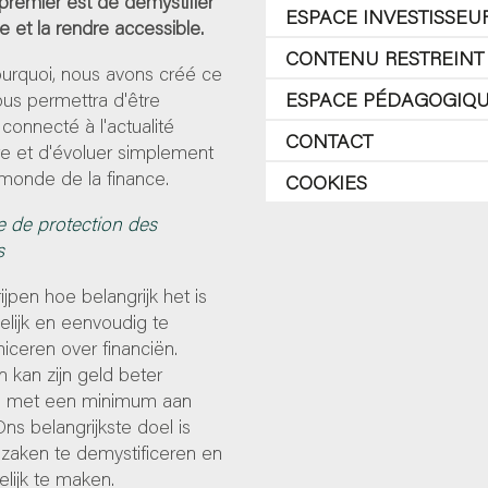
 premier est de démystifier
ESPACE INVESTISSEU
ce et la rendre accessible.
CONTENU RESTREINT
ourquoi, nous avons créé ce
 vous permettra d'être
ESPACE PÉDAGOGIQ
 connecté à l'actualité
CONTACT
re et d'évoluer simplement
monde de la finance.
COOKIES
e de protection des
s
ijpen hoe belangrijk het is
lijk en eenvoudig te
ceren over financiën.
 kan zijn geld beter
 met een minimum aan
Ons belangrijkste doel is
zaken te demystificeren en
lijk te maken.