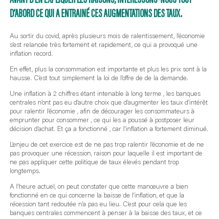
D’ABORD CE QUI A ENTRAINÉ CES AUGMENTATIONS DES TAUX.
Au sortir du covid, après plusieurs mois de ralentissement, l’économie
s’est relancée très fortement et rapidement, ce qui a provoqué une
inflation record.
En effet, plus la consommation est importante et plus les prix sont à la
hausse. C’est tout simplement la loi de l’offre de de la demande.
Une inflation à 2 chiffres étant intenable à long terme , les banques
centrales n’ont pas eu d’autre choix que d’augmenter les taux d’intérêt
pour ralentir l’économie , afin de décourager les consommateurs à
emprunter pour consommer , ce qui les a poussé à postposer leur
décision d’achat. Et ça a fonctionné , car l’inflation a fortement diminué.
L’enjeu de cet exercice est de ne pas trop ralentir l’économie et de ne
pas provoquer une récession, raison pour laquelle il est important de
ne pas appliquer cette politique de taux élevés pendant trop
longtemps.
A l’heure actuel, on peut constater que cette manœuvre a bien
fonctionné en ce qui concerne la baisse de l’inflation, et que la
récession tant redoutée n’a pas eu lieu. C’est pour cela que les
banques centrales commencent à penser à la baisse des taux, et ce